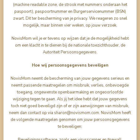
(machine readable zone, de strook met nummers onderaan het
paspoort), paspoortnummer en Burgerservicenummer (BSN)
zwart. Dit ter bescherming van je privacy. We reageren zo snel
mogelijk, maar binnen vier weken, op jouw verzoek.
NovisMom wil je er tevens op wijzen dat je de mogelijkheid hebt
om een klacht in te dienen bij de nationale toezichthouder, de
Autoriteit Persoonsgegevens.
Hoe wij persoonsgegevens beveiligen
NovisMom neemt de bescherming van jouw gegevens serieus en
neemt passende maatregelen om misbruik, verlies, onbevoegde
toegang, ongewenste openbaarmaking en ongeoorloofde
wijziging tegen te gaan. Als jij het idee hebt dat jouw gegevens
toch niet goed beveiligd zijn of er zijn aanwijzingen van misbruik,
neem dan contact op via sharon@novismom.com. NovisMom heeft
de volgende maatregelen genomen om jouw persoonsgegevens
te beveiligen:
Beveiligingssoftware, zoals een virusscanner en firewall.